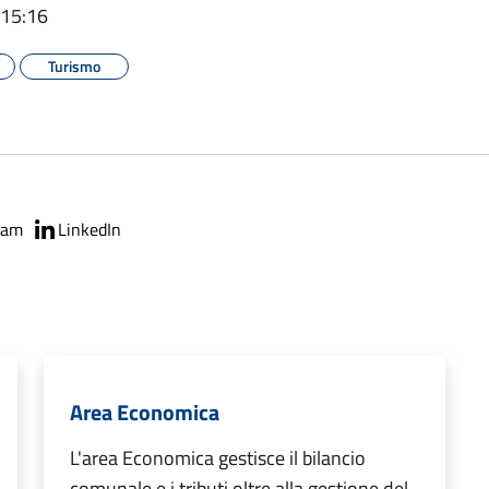
 15:16
Turismo
ram
LinkedIn
Area Economica
L'area Economica gestisce il bilancio
comunale e i tributi oltre alla gestione del