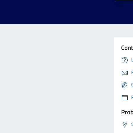
Cont
Prob