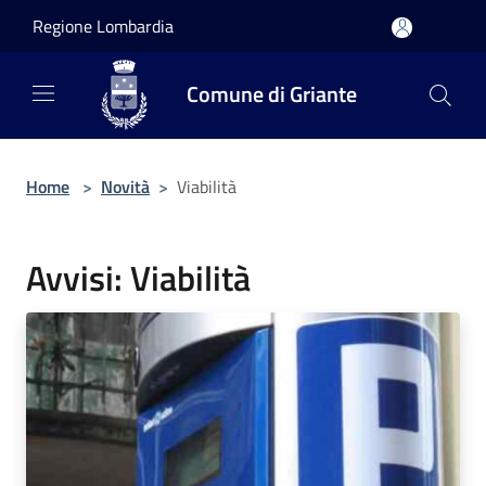
Salta al contenuto principale
Regione Lombardia
Comune di Griante
Home
>
Novità
>
Viabilità
Avvisi: Viabilità