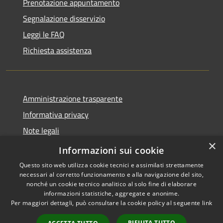
Prenotazione appuntamento
Segnalazione disservizio
Leggi le FAQ
Richiesta assistenza
Amministrazione trasparente
Informativa privacy
Note legali
×
Dichiarazione di accessibilità
Informazioni sui cookie
Questo sito web utilizza cookie tecnici e assimilati strettamente
necessari al corretto funzionamento e alla navigazione del sito,
nonché un cookie tecnico analitico al solo fine di elaborare
informazioni statistiche, aggregate e anonime.
RSS
Copyright © 2026 • Comune di
Per maggiori dettagli, può consultare la cookie policy al seguente
link
Accessibilità
Griante • Powered by
Privacy
Municipium
Accesso
•
RIFIUTA TUTTO